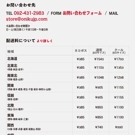
お問い合わせ先
092-431-2983
お問い合わせフォーム
TEL
FORM
MAIL
store＠onikujp.com
≪お問い合わせ時間≫
日～土(祝日除く) 午前10時～午後5時
配送料について
より詳しく
通常
クール
ネコポス
地域
(60サイズ)
(60サイズ)
北海道
¥385
¥1543
¥1793
北東北
¥385
¥1103
¥1353
(青森･秋田･岩手)
南東北
¥385
¥1048
¥1298
(宮城･福島･山形)
関東
¥385
¥905
¥1155
(茨城･栃木･群馬･埼玉･千葉･東京･神奈川･山梨)
信越
¥385
¥905
¥1155
(新潟･長野)
北陸
¥385
¥850
¥1100
(富山･石川･福井)
東海
¥385
¥850
¥1100
(愛知･静岡･岐阜･三重)
関西
¥385
¥740
¥990
(大阪･京都･兵庫･滋賀･和歌山･奈良)