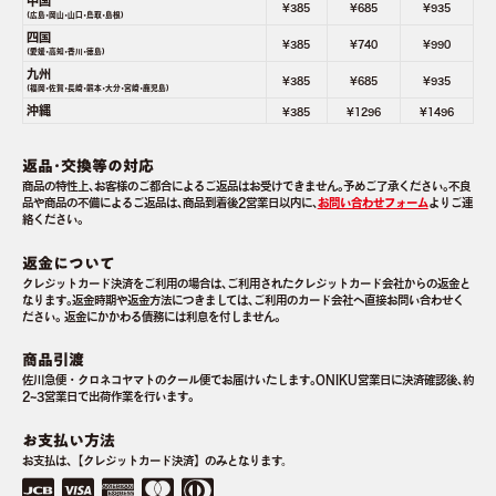
中国
¥385
¥685
¥935
(広島･岡山･山口･鳥取･島根)
四国
¥385
¥740
¥990
(愛媛･高知･香川･徳島)
九州
¥385
¥685
¥935
(福岡･佐賀･長崎･熊本･大分･宮崎･鹿児島)
沖縄
¥385
¥1296
¥1496
返品･交換等の対応
商品の特性上､お客様のご都合によるご返品はお受けできません｡予めご了承ください｡不良
品や商品の不備によるご返品は､商品到着後2営業日以内に､
お問い合わせフォーム
よりご連
絡ください｡
返金について
クレジットカード決済をご利用の場合は､ご利用されたクレジットカード会社からの返金と
なります｡返金時期や返金方法につきましては､ご利用のカード会社へ直接お問い合わせく
ださい｡ 返金にかかわる債務には利息を付しません｡
商品引渡
佐川急便・クロネコヤマトのクール便でお届けいたします｡ONIKU営業日に決済確認後､約
2~3営業日で出荷作業を行います｡
お支払い方法
お支払は､【クレジットカード決済】のみとなります。