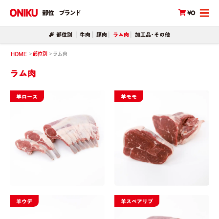
部位
ブランド
¥0
部位別
牛肉
豚肉
ラム肉
加工品･その他
HOME
部位別
ラム肉
ラム肉
羊ロース
羊モモ
羊ウデ
羊スペアリブ