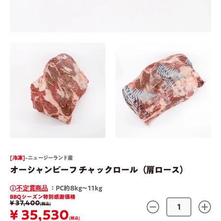
[ 冷凍 ]
- ニュージーランド産
オーシャンビーフ チャックロール（肩ロース）
不定貫商品
：PC約8kg〜11kg
BBQシーズン特別感謝価格
¥ 37,400
(税込)
¥ 35,530
(税込)