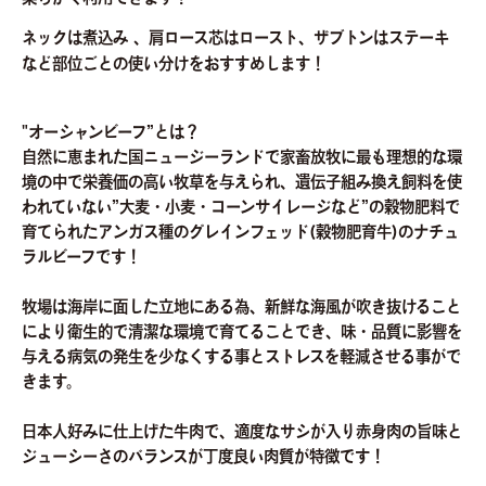
ネックは煮込み 、肩ロース芯はロースト、ザブトンはステーキ
など部位ごとの使い分けをおすすめします！
"オーシャンビーフ”とは？
自然に恵まれた国ニュージーランドで家畜放牧に最も理想的な環
境の中で栄養価の高い牧草を与えられ、遺伝子組み換え飼料を使
われていない”大麦・小麦・コーンサイレージなど”の穀物肥料で
育てられたアンガス種のグレインフェッド(穀物肥育牛)のナチュ
ラルビーフです！
牧場は海岸に面した立地にある為、新鮮な海風が吹き抜けること
により衛生的で清潔な環境で育てることでき、味・品質に影響を
与える病気の発生を少なくする事とストレスを軽減させる事がで
きます。
日本人好みに仕上げた牛肉で、適度なサシが入り赤身肉の旨味と
ジューシーさのバランスが丁度良い肉質が特徴です！