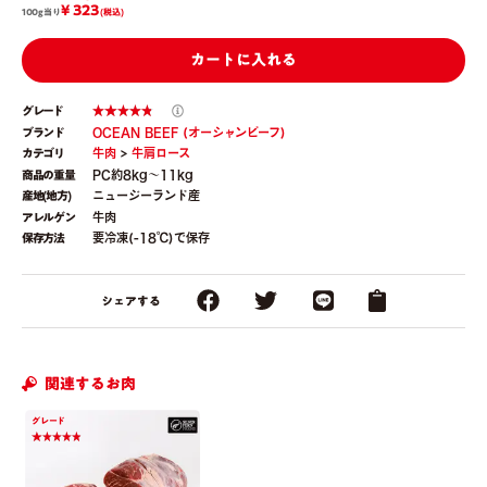
¥ 323
100g当り
(税込)
カートに入れる
グレード
ブランド
OCEAN BEEF (オーシャンビーフ)
カテゴリ
牛肉
>
牛肩ロース
商品の重量
PC約8kg〜11kg
産地(地方)
ニュージーランド産
アレルゲン
牛肉
保存方法
要冷凍(-18℃)で保存
シェアする
関連するお肉
グレード