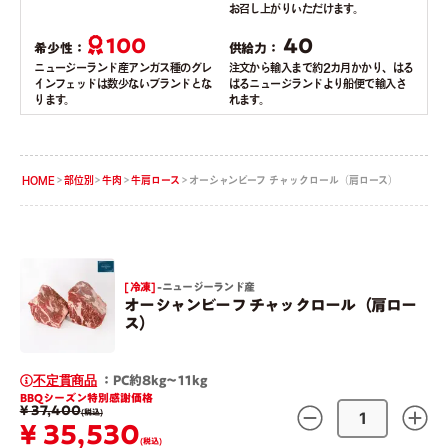
お召し上がりいただけます。
100
40
希少性：
供給力：
ニュージーランド産アンガス種のグレ
注文から輸入まで約2カ月かかり、はる
インフェッドは数少ないブランドとな
ばるニュージランドより船便で輸入さ
ります。
れます。
HOME
部位別
牛肉
牛肩ロース
オーシャンビーフ チャックロール（肩ロース）
[ 冷凍 ]
- ニュージーランド産
オーシャンビーフ チャックロール（肩ロー
ス）
不定貫商品
：PC約8kg〜11kg
BBQシーズン特別感謝価格
¥ 37,400
(税込)
¥ 35,530
(税込)