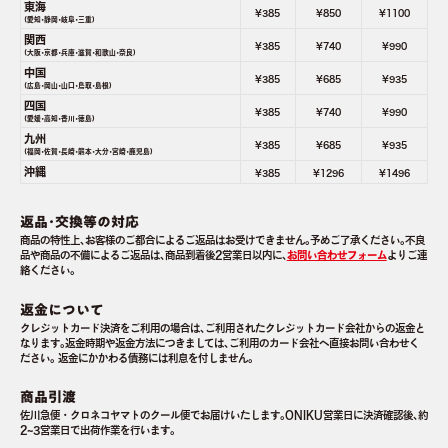
東海
¥385
¥850
¥1100
(愛知･静岡･岐阜･三重)
関西
¥385
¥740
¥990
(大阪･京都･兵庫･滋賀･和歌山･奈良)
中国
¥385
¥685
¥935
(広島･岡山･山口･鳥取･島根)
四国
¥385
¥740
¥990
(愛媛･高知･香川･徳島)
九州
¥385
¥685
¥935
(福岡･佐賀･長崎･熊本･大分･宮崎･鹿児島)
沖縄
¥385
¥1296
¥1496
返品･交換等の対応
商品の特性上､お客様のご都合によるご返品はお受けできません｡予めご了承ください｡不良
品や商品の不備によるご返品は､商品到着後2営業日以内に､
お問い合わせフォーム
よりご連
絡ください｡
返金について
クレジットカード決済をご利用の場合は､ご利用されたクレジットカード会社からの返金と
なります｡返金時期や返金方法につきましては､ご利用のカード会社へ直接お問い合わせく
ださい｡ 返金にかかわる債務には利息を付しません｡
商品引渡
佐川急便・クロネコヤマトのクール便でお届けいたします｡ONIKU営業日に決済確認後､約
2~3営業日で出荷作業を行います｡