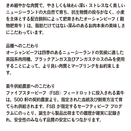
きめ細やかな肉質で、やさしくも味わい深い ストレスなく美しい
ニュージーランドの大自然で育ち、抗生物質の投与がなく、小麦
を主体とする配合飼料によって肥育されたオーシャンビーフ ( 穀
物肥育牛 ) は、脂肪だけではない深みのあるお肉本来の美味しさ
にこだわっています。
品種へのこだわり
オーシャンビーフは四季のあるニュージーランドの気候に適した
英国系肉用種、ブラックアンガス及びアンガスクロスのみを使用
することによって、より良い肉質とマーブリングをお約束しま
す。
素牛供給農家へのこだわり
ファイブスタービーフ（FSB）フィードロットに投入される素牛
は、500 軒の契約農家より、指定された血統及び飼育方法で育
てられ供給されます。FSB が指定するセーフティビーフ プログ
ラムにのっとり、誕生から製品出荷までの履歴が確実に記録さ
れ、安全性のみならず品質の安定にもつながります。