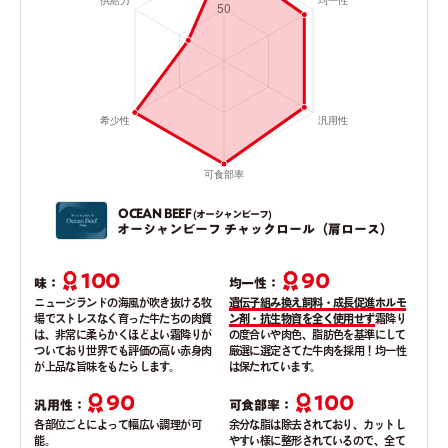
OCEAN BEEF
(オーシャンビーフ)
オーシャンビーフ チャックロール（肩ロース）
100
90
味：
均一性：
ニュージランドの海風が吹き抜ける牧
遺伝子組み換え飼料・成長促進ホルモ
場でストレスなく育った牛たちの肉質
ン剤・抗生物資を全く使用せず
霜降り
は、非常に柔らかくほどよい霜降りが
の度合いや肉色、脂肪色を基準にして
ついており世界でも評価の高い赤身肉
厳選に選定さてた牛肉を採用！均一性
が上品な旨味をもたらします。
は保たれています。
90
100
汎用性：
可食部率：
各部位ごとによって幅広い調理が可
余分な脂は除去されており、カットし
能。
やすい様に整形されているので、全て