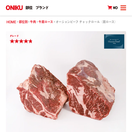
部位
ブランド
¥0
HOME
部位別
牛肉
牛肩ロース
オーシャンビーフ チャックロール（肩ロース）
グレード