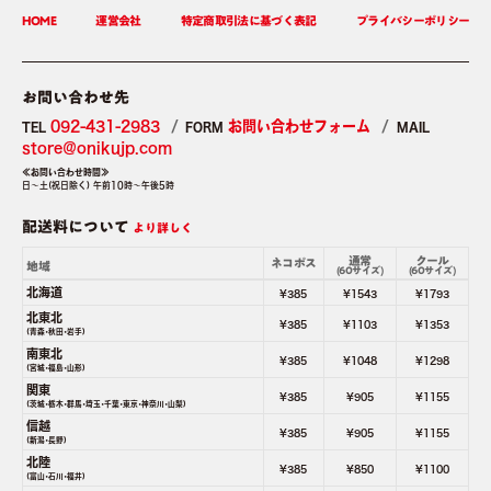
HOME
運営会社
特定商取引法に基づく表記
プライバシーポリシー
お問い合わせ先
092-431-2983
お問い合わせフォーム
TEL
FORM
MAIL
store＠onikujp.com
≪お問い合わせ時間≫
日～土(祝日除く) 午前10時～午後5時
配送料について
より詳しく
通常
クール
ネコポス
地域
(60サイズ)
(60サイズ)
北海道
¥385
¥1543
¥1793
北東北
¥385
¥1103
¥1353
(青森･秋田･岩手)
南東北
¥385
¥1048
¥1298
(宮城･福島･山形)
関東
¥385
¥905
¥1155
(茨城･栃木･群馬･埼玉･千葉･東京･神奈川･山梨)
信越
¥385
¥905
¥1155
(新潟･長野)
北陸
¥385
¥850
¥1100
(富山･石川･福井)