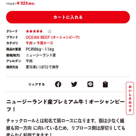
¥ 323
100g当り
(税込)
カートに入れる
グレード
ブランド
OCEAN BEEF (オーシャンビーフ)
カテゴリ
牛肉
>
牛肩ロース
商品の重量
PC約8kg〜11kg
産地(地方)
ニュージーランド産
アレルゲン
牛肉
保存方法
要冷凍(-18℃)で保存
シェアする
お
い
し
さ
ニュージーランド産プレミアム牛！オーシャンビー
の
ワ
フ！
ケ
チャックロールとは和名で肩ロースになります。脂は少なく繊
維も同一方向 に向いているため、リブロース側は厚切りしても
柔らかく利用できます！