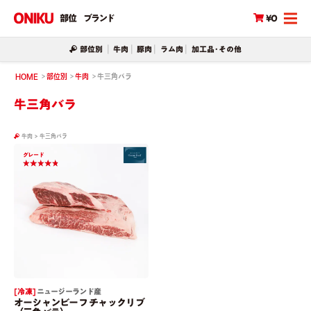
部位
ブランド
¥0
部位別
牛肉
豚肉
ラム肉
加工品･その他
HOME
部位別
牛肉
牛三角バラ
牛三角バラ
牛肉
>
牛三角バラ
グレード
[ 冷凍 ]
ニュージーランド産
オーシャンビーフ チャックリブ