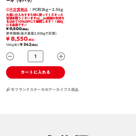
ーキ（牛バラ）
：PC約2kg〜2.5kg
不定貫商品
大量に仕入れすぎた時に買ってくださった
皆様有難うございますm(_ _)m感謝の気持ち
を込めて10％OFFにて継続します！！BBQ
にも最適です🍖
¥ 9,500
(税込)
参考価格(最大重量2.50kgで計算)
¥ 8,550
(税込)
¥ 342
100g当り
(税込)
カートに入れる
牛フランクステーキのアーカイブス商品