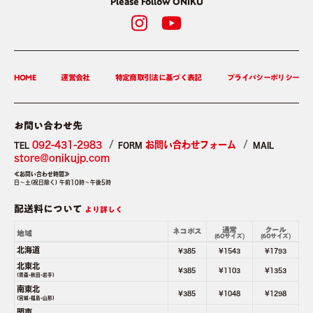
Please Follow ONIKU
HOME
運営会社
特定商取引法に基づく表記
プライバシーポリシー
お問い合わせ先
092-431-2983
お問い合わせフォーム
TEL
FORM
MAIL
store＠onikujp.com
≪お問い合わせ時間≫
日～土(祝日除く) 午前10時～午後5時
配送料について
より詳しく
通常
クール
ネコポス
地域
(60サイズ)
(60サイズ)
北海道
¥385
¥1543
¥1793
北東北
¥385
¥1103
¥1353
(青森･秋田･岩手)
南東北
¥385
¥1048
¥1298
(宮城･福島･山形)
関東