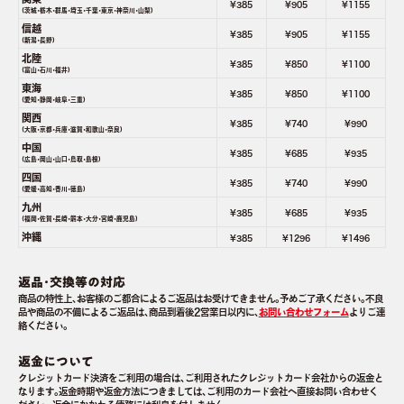
¥385
¥905
¥1155
(茨城･栃木･群馬･埼玉･千葉･東京･神奈川･山梨)
信越
¥385
¥905
¥1155
(新潟･長野)
北陸
¥385
¥850
¥1100
(富山･石川･福井)
東海
¥385
¥850
¥1100
(愛知･静岡･岐阜･三重)
関西
¥385
¥740
¥990
(大阪･京都･兵庫･滋賀･和歌山･奈良)
中国
¥385
¥685
¥935
(広島･岡山･山口･鳥取･島根)
四国
¥385
¥740
¥990
(愛媛･高知･香川･徳島)
九州
¥385
¥685
¥935
(福岡･佐賀･長崎･熊本･大分･宮崎･鹿児島)
沖縄
¥385
¥1296
¥1496
返品･交換等の対応
商品の特性上､お客様のご都合によるご返品はお受けできません｡予めご了承ください｡不良
品や商品の不備によるご返品は､商品到着後2営業日以内に､
お問い合わせフォーム
よりご連
絡ください｡
返金について
クレジットカード決済をご利用の場合は､ご利用されたクレジットカード会社からの返金と
なります｡返金時期や返金方法につきましては､ご利用のカード会社へ直接お問い合わせく