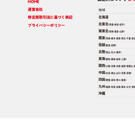
HOME
運営会社
地域
北海道
特定商取引法に基づく表記
北東北
プライバシーポリシー
(青森･秋田･岩手)
南東北
(宮城･福島･山形)
関東
(茨城･栃木･群馬･埼玉･千葉･東
信越
(新潟･長野)
北陸
(富山･石川･福井)
東海
(愛知･静岡･岐阜･三重)
関西
(大阪･京都･兵庫･滋賀･和歌山･
中国
(広島･岡山･山口･鳥取･島根)
四国
(愛媛･高知･香川･徳島)
九州
(福岡･佐賀･長崎･熊本･大分･宮
沖縄