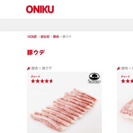
HOME
部位別
豚肉
豚ウデ
豚ウデ
豚肉
>
豚ウデ
豚肉
>
グレード
グレード