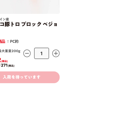
イン産
コ豚トロ ブロック ベジョ
商品
：PC約
最大重量200g
2
(税込)
 271
(税込)
入荷を待っています