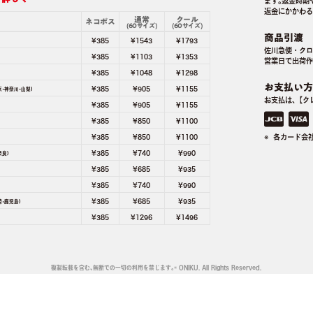
ます｡返金時期
返金にかかわる
通常
クール
ネコポス
(60サイズ)
(60サイズ)
商品引渡
¥385
¥1543
¥1793
佐川急便・クロ
¥385
¥1103
¥1353
営業日で出荷作
¥385
¥1048
¥1298
お支払い方
¥385
¥905
¥1155
京･神奈川･山梨)
お支払は､【ク
¥385
¥905
¥1155
¥385
¥850
¥1100
¥385
¥850
¥1100
各カード会
¥385
¥740
¥990
奈良)
¥385
¥685
¥935
¥385
¥740
¥990
¥385
¥685
¥935
崎･鹿児島)
¥385
¥1296
¥1496
複製転載を含む､無断での一切の利用を禁じます｡
© ONIKU. All Rights Reserved.