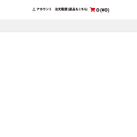
0 (¥0)
アカウント
注文履歴 (返品
もこちら
)
n