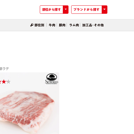
Toggle dropdown
Toggle dropdow
部位から探す
ブランドから探す
部位別
牛肉
豚肉
ラム肉
加工品･その他
豚ウデ