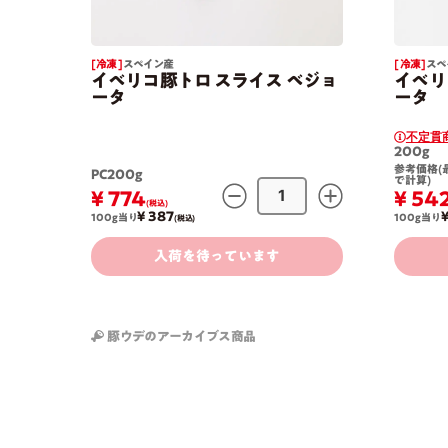
[ 冷凍 ]
スペイン産
[ 冷凍 ]
スペ
イベリコ豚トロ スライス ベジョ
イベリ
ータ
ータ
不定貫
200g
参考価格(
PC200g
で計算)
¥ 774
¥ 54
(税込)
¥ 387
¥
100g当り
100g当り
(税込)
入荷を待っています
豚ウデのアーカイブス商品