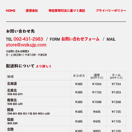
HOME
運営会社
特定商取引法に基づく表記
プライバシーポリシー
お問い合わせ先
092-431-2983
お問い合わせフォーム
TEL
FORM
MAIL
store＠onikujp.com
≪お問い合わせ時間≫
日～土(祝日除く) 午前10時～午後5時
配送料について
より詳しく
通常
クール
ネコポス
地域
(60サイズ)
(60サイズ)
北海道
¥385
¥1543
¥1793
北東北
¥385
¥1103
¥1353
(青森･秋田･岩手)
南東北
¥385
¥1048
¥1298
(宮城･福島･山形)
関東
¥385
¥905
¥1155
(茨城･栃木･群馬･埼玉･千葉･東京･神奈川･山梨)
信越
¥385
¥905
¥1155
(新潟･長野)
北陸
¥385
¥850
¥1100