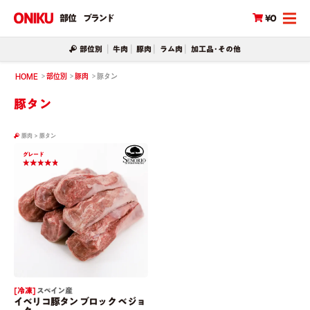
部位
ブランド
¥0
部位別
牛肉
豚肉
ラム肉
加工品･その他
HOME
部位別
豚肉
豚タン
豚タン
豚肉
>
豚タン
グレード
[ 冷凍 ]
スペイン産
イベリコ豚タン ブロック ベジョ