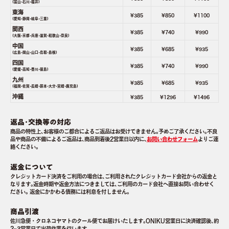
(富山･石川･福井)
東海
¥385
¥850
¥1100
(愛知･静岡･岐阜･三重)
関西
¥385
¥740
¥990
(大阪･京都･兵庫･滋賀･和歌山･奈良)
中国
¥385
¥685
¥935
(広島･岡山･山口･鳥取･島根)
四国
¥385
¥740
¥990
(愛媛･高知･香川･徳島)
九州
¥385
¥685
¥935
(福岡･佐賀･長崎･熊本･大分･宮崎･鹿児島)
沖縄
¥385
¥1296
¥1496
返品･交換等の対応
商品の特性上､お客様のご都合によるご返品はお受けできません｡予めご了承ください｡不良
品や商品の不備によるご返品は､商品到着後2営業日以内に､
お問い合わせフォーム
よりご連
絡ください｡
返金について
クレジットカード決済をご利用の場合は､ご利用されたクレジットカード会社からの返金と
なります｡返金時期や返金方法につきましては､ご利用のカード会社へ直接お問い合わせく
ださい｡ 返金にかかわる債務には利息を付しません｡
商品引渡
佐川急便・クロネコヤマトのクール便でお届けいたします｡ONIKU営業日に決済確認後､約
2~3営業日で出荷作業を行います｡