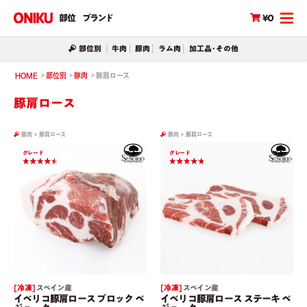
部位
ブランド
¥0
部位別
牛肉
豚肉
ラム肉
加工品･その他
HOME
部位別
豚肉
豚肩ロース
豚肩ロース
豚肉
>
豚肩ロース
豚肉
>
豚肩ロース
グレード
グレード
[ 冷凍 ]
スペイン産
[ 冷凍 ]
スペイン産
イベリコ豚肩ロース ブロック ベ
イベリコ豚肩ロース ステーキ ベ