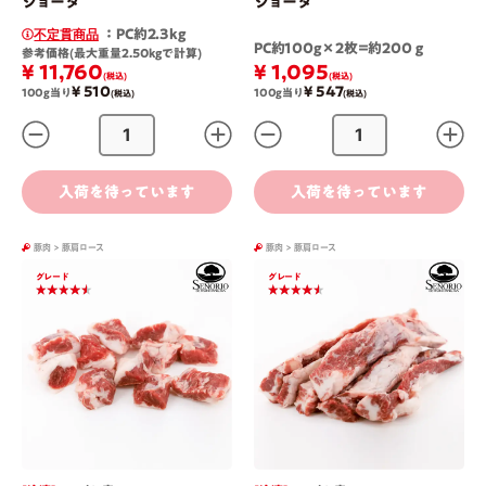
ジョータ
ジョータ
：PC約2.3kg
不定貫商品
PC約100g×2枚=約200ｇ
参考価格(最大重量2.50kgで計算)
¥ 11,760
¥ 1,095
(税込)
(税込)
¥ 510
¥ 547
100g当り
100g当り
(税込)
(税込)
入荷を待っています
入荷を待っています
豚肉
>
豚肩ロース
豚肉
>
豚肩ロース
グレード
グレード