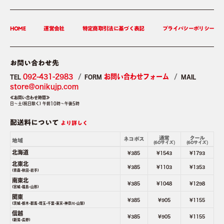
HOME
運営会社
特定商取引法に基づく表記
プライバシーポリシー
お問い合わせ先
092-431-2983
お問い合わせフォーム
TEL
FORM
MAIL
store＠onikujp.com
≪お問い合わせ時間≫
日～土(祝日除く) 午前10時～午後5時
配送料について
より詳しく
通常
クール
ネコポス
地域
(60サイズ)
(60サイズ)
北海道
¥385
¥1543
¥1793
北東北
¥385
¥1103
¥1353
(青森･秋田･岩手)
南東北
¥385
¥1048
¥1298
(宮城･福島･山形)
関東
¥385
¥905
¥1155
(茨城･栃木･群馬･埼玉･千葉･東京･神奈川･山梨)
信越
¥385
¥905
¥1155
(新潟･長野)