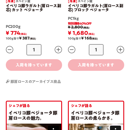
[ 冷凍 ]
スペイン産
[ 冷凍 ]
スペイン産
イベリコ豚ラガルト(肩ロース副
イベリコ豚ラガルト(肩ロース副
芯) カット ベジョータ
芯) ブロック ベジョータ
PC1kg
特別価格40％OFF
PC200g
¥ 2,800
(税込)
¥ 774
¥ 1,680
(税込)
(税込)
¥ 387
¥ 168
100g当り
100g当り
(税込)
(税込)
入荷を待っています
入荷を待っています
豚肩ロースのアーカイブス商品
シェフが語る
シェフが語る
イベリコ豚ベジョータ
豚
イベリコ豚ベジョータ
豚
肩ロースの魅力｡
肩ロースの柔らかさ｡