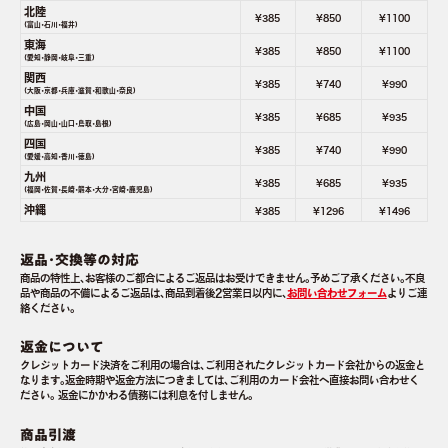
北陸
¥385
¥850
¥1100
(富山･石川･福井)
東海
¥385
¥850
¥1100
(愛知･静岡･岐阜･三重)
関西
¥385
¥740
¥990
(大阪･京都･兵庫･滋賀･和歌山･奈良)
中国
¥385
¥685
¥935
(広島･岡山･山口･鳥取･島根)
四国
¥385
¥740
¥990
(愛媛･高知･香川･徳島)
九州
¥385
¥685
¥935
(福岡･佐賀･長崎･熊本･大分･宮崎･鹿児島)
沖縄
¥385
¥1296
¥1496
返品･交換等の対応
商品の特性上､お客様のご都合によるご返品はお受けできません｡予めご了承ください｡不良
品や商品の不備によるご返品は､商品到着後2営業日以内に､
お問い合わせフォーム
よりご連
絡ください｡
返金について
クレジットカード決済をご利用の場合は､ご利用されたクレジットカード会社からの返金と
なります｡返金時期や返金方法につきましては､ご利用のカード会社へ直接お問い合わせく
ださい｡ 返金にかかわる債務には利息を付しません｡
商品引渡